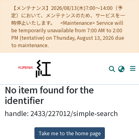
【メンテナンス】2026/08/13(木)7:00～14:00（予
定）において、メンテナンスのため、サービスを一
時停止いたします。 <Maintenance> Service will
be temporarily unavailable from 7:00 AM to 2:00
PM (tentative) on Thursday, August 13, 2026 due
to maintenance.
No item found for the
Home
identifier
Communities
handle: 2433/227012/simple-search
Browse
Download Ranking
Take me to the home page