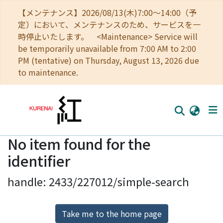
【メンテナンス】2026/08/13(木)7:00～14:00（予
定）において、メンテナンスのため、サービスを一
時停止いたします。 <Maintenance> Service will
be temporarily unavailable from 7:00 AM to 2:00
PM (tentative) on Thursday, August 13, 2026 due
to maintenance.
No item found for the
Home
identifier
Communities
handle: 2433/227012/simple-search
Browse
Download Ranking
Take me to the home page