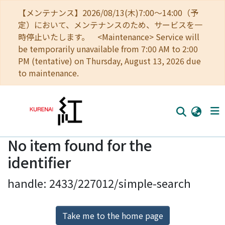
【メンテナンス】2026/08/13(木)7:00～14:00（予
定）において、メンテナンスのため、サービスを一
時停止いたします。 <Maintenance> Service will
be temporarily unavailable from 7:00 AM to 2:00
PM (tentative) on Thursday, August 13, 2026 due
to maintenance.
No item found for the
Home
identifier
Communities
handle: 2433/227012/simple-search
Browse
Download Ranking
Take me to the home page