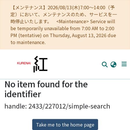
【メンテナンス】2026/08/13(木)7:00～14:00（予
定）において、メンテナンスのため、サービスを一
時停止いたします。 <Maintenance> Service will
be temporarily unavailable from 7:00 AM to 2:00
PM (tentative) on Thursday, August 13, 2026 due
to maintenance.
No item found for the
Home
identifier
Communities
handle: 2433/227012/simple-search
Browse
Download Ranking
Take me to the home page