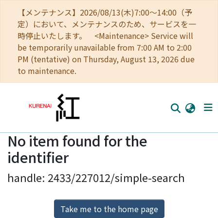
【メンテナンス】2026/08/13(木)7:00～14:00（予
定）において、メンテナンスのため、サービスを一
時停止いたします。 <Maintenance> Service will
be temporarily unavailable from 7:00 AM to 2:00
PM (tentative) on Thursday, August 13, 2026 due
to maintenance.
No item found for the
Home
identifier
Communities
handle: 2433/227012/simple-search
Browse
Download Ranking
Take me to the home page