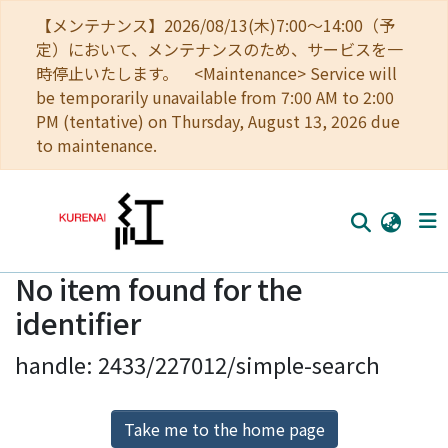
【メンテナンス】2026/08/13(木)7:00～14:00（予
定）において、メンテナンスのため、サービスを一
時停止いたします。 <Maintenance> Service will
be temporarily unavailable from 7:00 AM to 2:00
PM (tentative) on Thursday, August 13, 2026 due
to maintenance.
No item found for the
Home
identifier
Communities
handle: 2433/227012/simple-search
Browse
Download Ranking
Take me to the home page