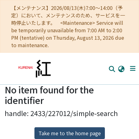
【メンテナンス】2026/08/13(木)7:00～14:00（予
定）において、メンテナンスのため、サービスを一
時停止いたします。 <Maintenance> Service will
be temporarily unavailable from 7:00 AM to 2:00
PM (tentative) on Thursday, August 13, 2026 due
to maintenance.
No item found for the
Home
identifier
Communities
handle: 2433/227012/simple-search
Browse
Download Ranking
Take me to the home page