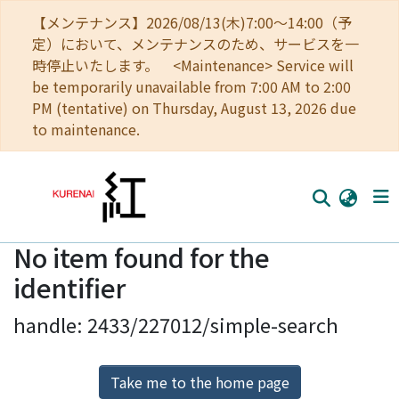
【メンテナンス】2026/08/13(木)7:00～14:00（予
定）において、メンテナンスのため、サービスを一
時停止いたします。 <Maintenance> Service will
be temporarily unavailable from 7:00 AM to 2:00
PM (tentative) on Thursday, August 13, 2026 due
to maintenance.
No item found for the
Home
identifier
Communities
handle: 2433/227012/simple-search
Browse
Download Ranking
Take me to the home page