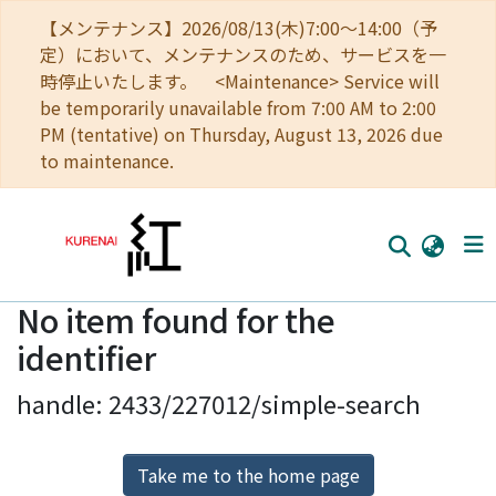
【メンテナンス】2026/08/13(木)7:00～14:00（予
定）において、メンテナンスのため、サービスを一
時停止いたします。 <Maintenance> Service will
be temporarily unavailable from 7:00 AM to 2:00
PM (tentative) on Thursday, August 13, 2026 due
to maintenance.
No item found for the
Home
identifier
Communities
handle: 2433/227012/simple-search
Browse
Download Ranking
Take me to the home page