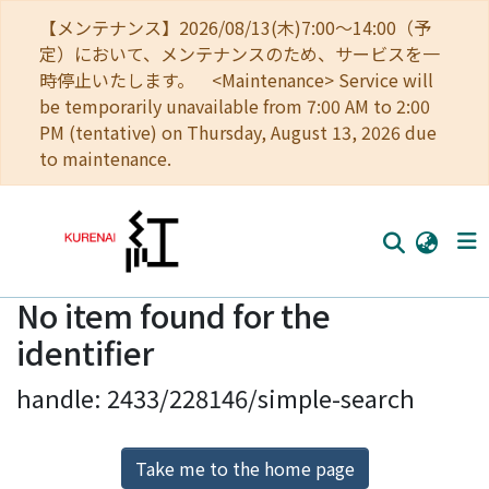
【メンテナンス】2026/08/13(木)7:00～14:00（予
定）において、メンテナンスのため、サービスを一
時停止いたします。 <Maintenance> Service will
be temporarily unavailable from 7:00 AM to 2:00
PM (tentative) on Thursday, August 13, 2026 due
to maintenance.
No item found for the
Home
identifier
Communities
handle: 2433/228146/simple-search
Browse
Download Ranking
Take me to the home page