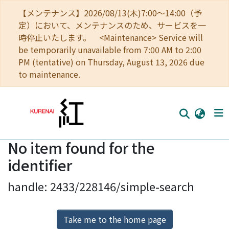
【メンテナンス】2026/08/13(木)7:00～14:00（予
定）において、メンテナンスのため、サービスを一
時停止いたします。 <Maintenance> Service will
be temporarily unavailable from 7:00 AM to 2:00
PM (tentative) on Thursday, August 13, 2026 due
to maintenance.
No item found for the
Home
identifier
Communities
handle: 2433/228146/simple-search
Browse
Download Ranking
Take me to the home page