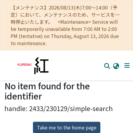
【メンテナンス】2026/08/13(木)7:00～14:00（予
定）において、メンテナンスのため、サービスを一
時停止いたします。 <Maintenance> Service will
be temporarily unavailable from 7:00 AM to 2:00
PM (tentative) on Thursday, August 13, 2026 due
to maintenance.
No item found for the
Home
identifier
Communities
handle: 2433/230129/simple-search
Browse
Download Ranking
Take me to the home page