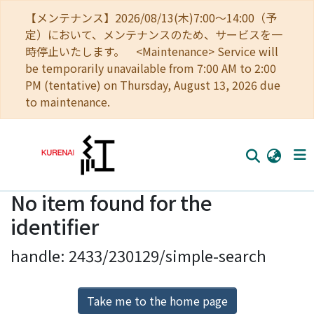
【メンテナンス】2026/08/13(木)7:00～14:00（予
定）において、メンテナンスのため、サービスを一
時停止いたします。 <Maintenance> Service will
be temporarily unavailable from 7:00 AM to 2:00
PM (tentative) on Thursday, August 13, 2026 due
to maintenance.
No item found for the
Home
identifier
Communities
handle: 2433/230129/simple-search
Browse
Download Ranking
Take me to the home page