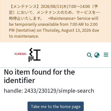
【メンテナンス】2026/08/13(木)7:00～14:00（予
定）において、メンテナンスのため、サービスを一
時停止いたします。 <Maintenance> Service will
be temporarily unavailable from 7:00 AM to 2:00
PM (tentative) on Thursday, August 13, 2026 due
to maintenance.
No item found for the
Home
identifier
Communities
handle: 2433/230129/simple-search
Browse
Download Ranking
Take me to the home page