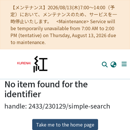
【メンテナンス】2026/08/13(木)7:00～14:00（予
定）において、メンテナンスのため、サービスを一
時停止いたします。 <Maintenance> Service will
be temporarily unavailable from 7:00 AM to 2:00
PM (tentative) on Thursday, August 13, 2026 due
to maintenance.
No item found for the
Home
identifier
Communities
handle: 2433/230129/simple-search
Browse
Download Ranking
Take me to the home page