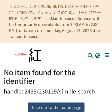
【メンテナンス】2026/08/13(木)7:00～14:00（予
定）において、メンテナンスのため、サービスを一
時停止いたします。 <Maintenance> Service will
be temporarily unavailable from 7:00 AM to 2:00
PM (tentative) on Thursday, August 13, 2026 due
to maintenance.
No item found for the
Home
identifier
Communities
handle: 2433/230129/simple-search
Browse
Download Ranking
Take me to the home page