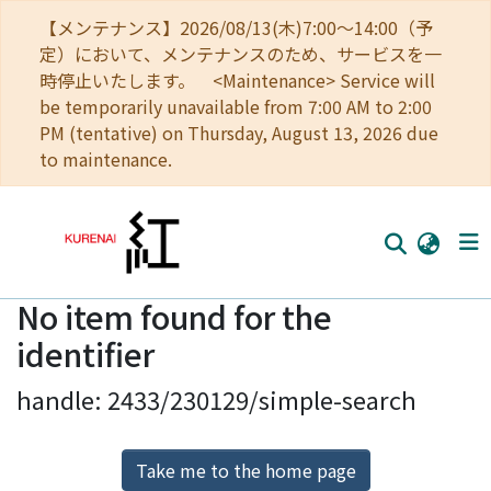
【メンテナンス】2026/08/13(木)7:00～14:00（予
定）において、メンテナンスのため、サービスを一
時停止いたします。 <Maintenance> Service will
be temporarily unavailable from 7:00 AM to 2:00
PM (tentative) on Thursday, August 13, 2026 due
to maintenance.
No item found for the
Home
identifier
Communities
handle: 2433/230129/simple-search
Browse
Download Ranking
Take me to the home page