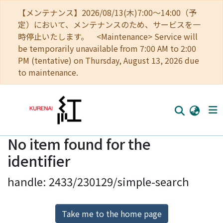
【メンテナンス】2026/08/13(木)7:00～14:00（予
定）において、メンテナンスのため、サービスを一
時停止いたします。 <Maintenance> Service will
be temporarily unavailable from 7:00 AM to 2:00
PM (tentative) on Thursday, August 13, 2026 due
to maintenance.
No item found for the
Home
identifier
Communities
handle: 2433/230129/simple-search
Browse
Download Ranking
Take me to the home page