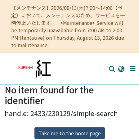
【メンテナンス】2026/08/13(木)7:00～14:00（予
定）において、メンテナンスのため、サービスを一
時停止いたします。 <Maintenance> Service will
be temporarily unavailable from 7:00 AM to 2:00
PM (tentative) on Thursday, August 13, 2026 due
to maintenance.
No item found for the
Home
identifier
Communities
handle: 2433/230129/simple-search
Browse
Download Ranking
Take me to the home page