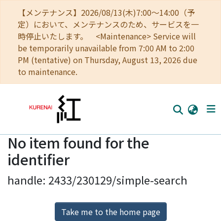
【メンテナンス】2026/08/13(木)7:00～14:00（予
定）において、メンテナンスのため、サービスを一
時停止いたします。 <Maintenance> Service will
be temporarily unavailable from 7:00 AM to 2:00
PM (tentative) on Thursday, August 13, 2026 due
to maintenance.
No item found for the
Home
identifier
Communities
handle: 2433/230129/simple-search
Browse
Download Ranking
Take me to the home page