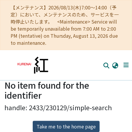
【メンテナンス】2026/08/13(木)7:00～14:00（予
定）において、メンテナンスのため、サービスを一
時停止いたします。 <Maintenance> Service will
be temporarily unavailable from 7:00 AM to 2:00
PM (tentative) on Thursday, August 13, 2026 due
to maintenance.
No item found for the
Home
identifier
Communities
handle: 2433/230129/simple-search
Browse
Download Ranking
Take me to the home page