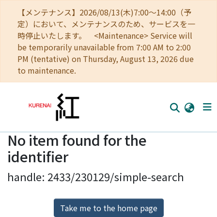
【メンテナンス】2026/08/13(木)7:00～14:00（予
定）において、メンテナンスのため、サービスを一
時停止いたします。 <Maintenance> Service will
be temporarily unavailable from 7:00 AM to 2:00
PM (tentative) on Thursday, August 13, 2026 due
to maintenance.
No item found for the
Home
identifier
Communities
handle: 2433/230129/simple-search
Browse
Download Ranking
Take me to the home page