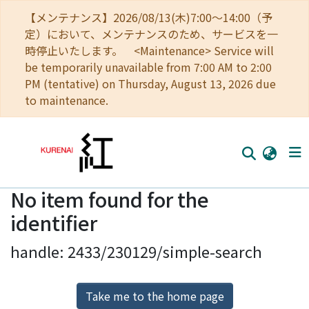
【メンテナンス】2026/08/13(木)7:00～14:00（予
定）において、メンテナンスのため、サービスを一
時停止いたします。 <Maintenance> Service will
be temporarily unavailable from 7:00 AM to 2:00
PM (tentative) on Thursday, August 13, 2026 due
to maintenance.
No item found for the
Home
identifier
Communities
handle: 2433/230129/simple-search
Browse
Download Ranking
Take me to the home page