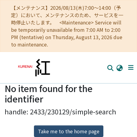
【メンテナンス】2026/08/13(木)7:00～14:00（予
定）において、メンテナンスのため、サービスを一
時停止いたします。 <Maintenance> Service will
be temporarily unavailable from 7:00 AM to 2:00
PM (tentative) on Thursday, August 13, 2026 due
to maintenance.
No item found for the
Home
identifier
Communities
handle: 2433/230129/simple-search
Browse
Download Ranking
Take me to the home page