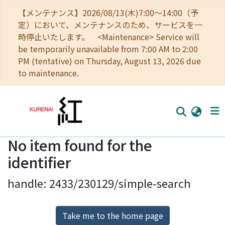
【メンテナンス】2026/08/13(木)7:00～14:00（予
定）において、メンテナンスのため、サービスを一
時停止いたします。 <Maintenance> Service will
be temporarily unavailable from 7:00 AM to 2:00
PM (tentative) on Thursday, August 13, 2026 due
to maintenance.
No item found for the
Home
identifier
Communities
handle: 2433/230129/simple-search
Browse
Download Ranking
Take me to the home page