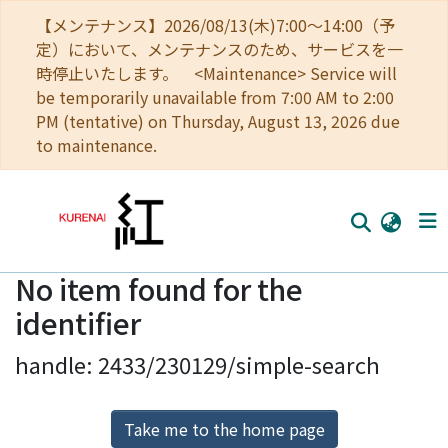
【メンテナンス】2026/08/13(木)7:00～14:00（予
定）において、メンテナンスのため、サービスを一
時停止いたします。 <Maintenance> Service will
be temporarily unavailable from 7:00 AM to 2:00
PM (tentative) on Thursday, August 13, 2026 due
to maintenance.
No item found for the
Home
identifier
Communities
handle: 2433/230129/simple-search
Browse
Download Ranking
Take me to the home page