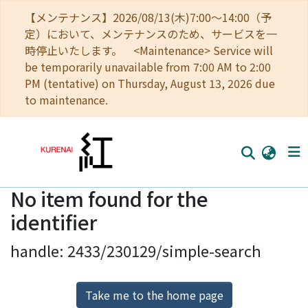
【メンテナンス】2026/08/13(木)7:00～14:00（予
定）において、メンテナンスのため、サービスを一
時停止いたします。 <Maintenance> Service will
be temporarily unavailable from 7:00 AM to 2:00
PM (tentative) on Thursday, August 13, 2026 due
to maintenance.
No item found for the
Home
identifier
Communities
handle: 2433/230129/simple-search
Browse
Download Ranking
Take me to the home page