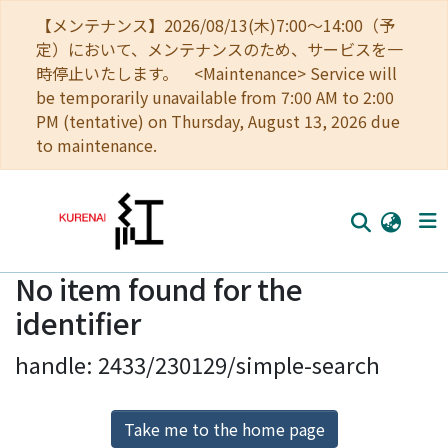
【メンテナンス】2026/08/13(木)7:00～14:00（予
定）において、メンテナンスのため、サービスを一
時停止いたします。 <Maintenance> Service will
be temporarily unavailable from 7:00 AM to 2:00
PM (tentative) on Thursday, August 13, 2026 due
to maintenance.
No item found for the
Home
identifier
Communities
handle: 2433/230129/simple-search
Browse
Download Ranking
Take me to the home page