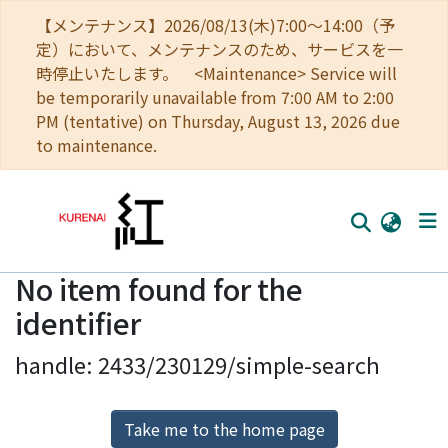
【メンテナンス】2026/08/13(木)7:00～14:00（予
定）において、メンテナンスのため、サービスを一
時停止いたします。 <Maintenance> Service will
be temporarily unavailable from 7:00 AM to 2:00
PM (tentative) on Thursday, August 13, 2026 due
to maintenance.
No item found for the
Home
identifier
Communities
handle: 2433/230129/simple-search
Browse
Download Ranking
Take me to the home page