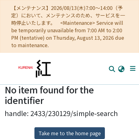
【メンテナンス】2026/08/13(木)7:00～14:00（予
定）において、メンテナンスのため、サービスを一
時停止いたします。 <Maintenance> Service will
be temporarily unavailable from 7:00 AM to 2:00
PM (tentative) on Thursday, August 13, 2026 due
to maintenance.
No item found for the
Home
identifier
Communities
handle: 2433/230129/simple-search
Browse
Download Ranking
Take me to the home page