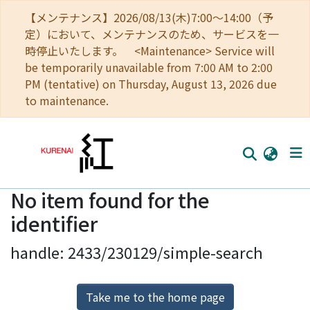
【メンテナンス】2026/08/13(木)7:00～14:00（予
定）において、メンテナンスのため、サービスを一
時停止いたします。 <Maintenance> Service will
be temporarily unavailable from 7:00 AM to 2:00
PM (tentative) on Thursday, August 13, 2026 due
to maintenance.
No item found for the
Home
identifier
Communities
handle: 2433/230129/simple-search
Browse
Download Ranking
Take me to the home page