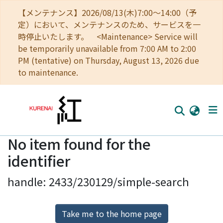
【メンテナンス】2026/08/13(木)7:00～14:00（予
定）において、メンテナンスのため、サービスを一
時停止いたします。 <Maintenance> Service will
be temporarily unavailable from 7:00 AM to 2:00
PM (tentative) on Thursday, August 13, 2026 due
to maintenance.
No item found for the
Home
identifier
Communities
handle: 2433/230129/simple-search
Browse
Download Ranking
Take me to the home page