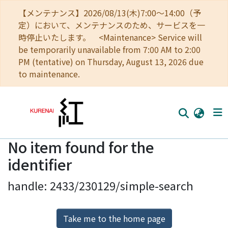
【メンテナンス】2026/08/13(木)7:00～14:00（予
定）において、メンテナンスのため、サービスを一
時停止いたします。 <Maintenance> Service will
be temporarily unavailable from 7:00 AM to 2:00
PM (tentative) on Thursday, August 13, 2026 due
to maintenance.
No item found for the
Home
identifier
Communities
handle: 2433/230129/simple-search
Browse
Download Ranking
Take me to the home page