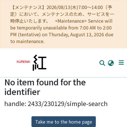
【メンテナンス】2026/08/13(木)7:00～14:00（予
定）において、メンテナンスのため、サービスを一
時停止いたします。 <Maintenance> Service will
be temporarily unavailable from 7:00 AM to 2:00
PM (tentative) on Thursday, August 13, 2026 due
to maintenance.
No item found for the
Home
identifier
Communities
handle: 2433/230129/simple-search
Browse
Download Ranking
Take me to the home page