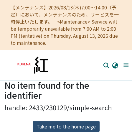
【メンテナンス】2026/08/13(木)7:00～14:00（予
定）において、メンテナンスのため、サービスを一
時停止いたします。 <Maintenance> Service will
be temporarily unavailable from 7:00 AM to 2:00
PM (tentative) on Thursday, August 13, 2026 due
to maintenance.
No item found for the
Home
identifier
Communities
handle: 2433/230129/simple-search
Browse
Download Ranking
Take me to the home page