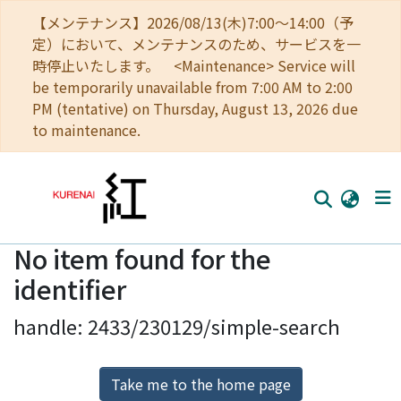
【メンテナンス】2026/08/13(木)7:00～14:00（予
定）において、メンテナンスのため、サービスを一
時停止いたします。 <Maintenance> Service will
be temporarily unavailable from 7:00 AM to 2:00
PM (tentative) on Thursday, August 13, 2026 due
to maintenance.
No item found for the
Home
identifier
Communities
handle: 2433/230129/simple-search
Browse
Download Ranking
Take me to the home page