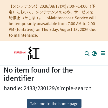
【メンテナンス】2026/08/13(木)7:00～14:00（予
定）において、メンテナンスのため、サービスを一
時停止いたします。 <Maintenance> Service will
be temporarily unavailable from 7:00 AM to 2:00
PM (tentative) on Thursday, August 13, 2026 due
to maintenance.
No item found for the
Home
identifier
Communities
handle: 2433/230129/simple-search
Browse
Download Ranking
Take me to the home page