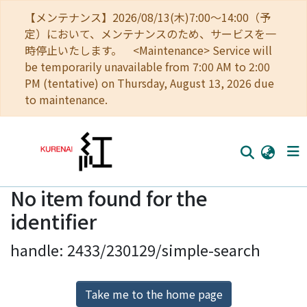
【メンテナンス】2026/08/13(木)7:00～14:00（予
定）において、メンテナンスのため、サービスを一
時停止いたします。 <Maintenance> Service will
be temporarily unavailable from 7:00 AM to 2:00
PM (tentative) on Thursday, August 13, 2026 due
to maintenance.
No item found for the
Home
identifier
Communities
handle: 2433/230129/simple-search
Browse
Download Ranking
Take me to the home page