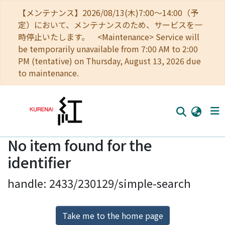
【メンテナンス】2026/08/13(木)7:00～14:00（予
定）において、メンテナンスのため、サービスを一
時停止いたします。 <Maintenance> Service will
be temporarily unavailable from 7:00 AM to 2:00
PM (tentative) on Thursday, August 13, 2026 due
to maintenance.
No item found for the
Home
identifier
Communities
handle: 2433/230129/simple-search
Browse
Download Ranking
Take me to the home page