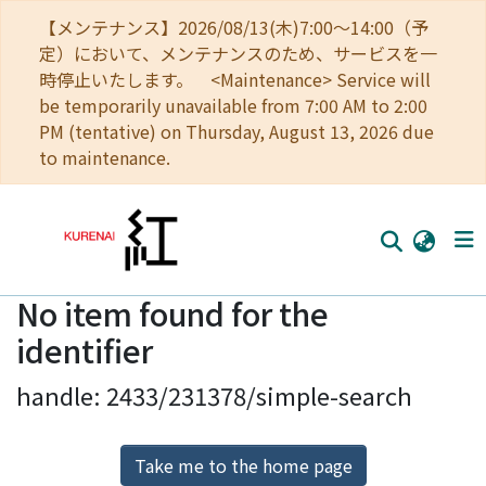
【メンテナンス】2026/08/13(木)7:00～14:00（予
定）において、メンテナンスのため、サービスを一
時停止いたします。 <Maintenance> Service will
be temporarily unavailable from 7:00 AM to 2:00
PM (tentative) on Thursday, August 13, 2026 due
to maintenance.
No item found for the
Home
identifier
Communities
handle: 2433/231378/simple-search
Browse
Download Ranking
Take me to the home page