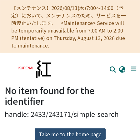
【メンテナンス】2026/08/13(木)7:00～14:00（予
定）において、メンテナンスのため、サービスを一
時停止いたします。 <Maintenance> Service will
be temporarily unavailable from 7:00 AM to 2:00
PM (tentative) on Thursday, August 13, 2026 due
to maintenance.
No item found for the
Home
identifier
Communities
handle: 2433/243171/simple-search
Browse
Download Ranking
Take me to the home page