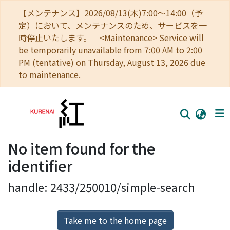
【メンテナンス】2026/08/13(木)7:00～14:00（予
定）において、メンテナンスのため、サービスを一
時停止いたします。 <Maintenance> Service will
be temporarily unavailable from 7:00 AM to 2:00
PM (tentative) on Thursday, August 13, 2026 due
to maintenance.
No item found for the
Home
identifier
Communities
handle: 2433/250010/simple-search
Browse
Download Ranking
Take me to the home page