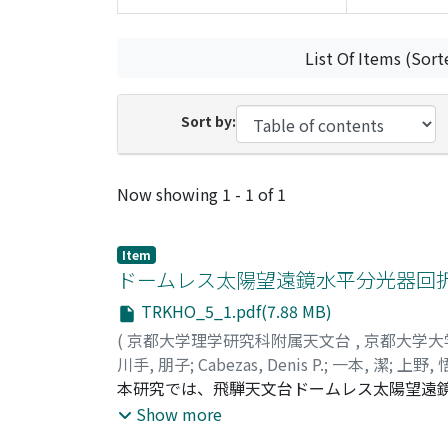
List Of Items (Sort
Sort by:
Recent Submissions
Now showing
1 - 1 of 1
Item
ドームレス太陽望遠鏡水平分光器回
TRKHO_5_1.pdf(7.88 MB)
(
京都大学理学研究科附属天文台
,
京都大学大
川手, 朋子
;
Cabezas, Denis P.
;
⼀本, 潔
;
上野, 
本研究では、飛騨天文台ドームレス太陽望遠
る。ハードウェアとしてデジタルIO、フォト
Show more
観測PCからCarl Zeiss製ドームレス太