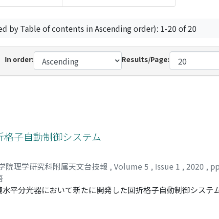
ed by Table of contents in Ascending order): 1-20 of 20
In order:
Results/Page:
折格子自動制御システム
学院理学研究科附属天文台技報
,
Volume 5
,
Issue 1
,
2020
,
pp
悟
鏡水平分光器において新たに開発した回折格子自動制御システ
カプラ回路、組端子台からからなるモジュールを製作し、制御盤
陽望遠鏡全体制御盤へと信号を送受信することが可能となった。ソフ