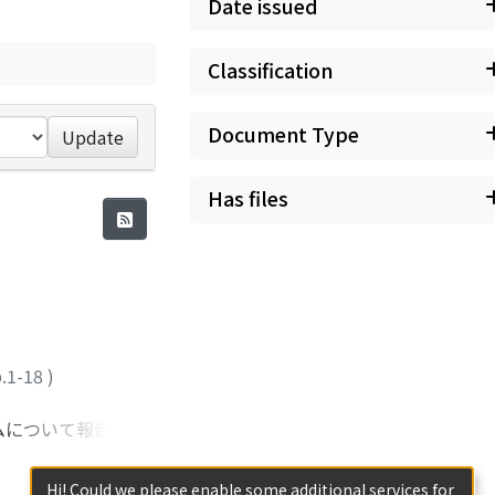
Date issued
Classification
Document Type
Update
Has files
.1-18
)
ムについて報告す
HDBを経由せずに
トウェアとして
Hi! Could we please enable some additional services for