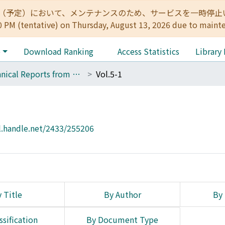
:00（予定）において、メンテナンスのため、サービスを一時停止いたします。 
0 PM (tentative) on Thursday, August 13, 2026 due to maint
e
Download Ranking
Access Statistics
Library
Technical Reports from Kwasan and Hida Observatories Graduate School of Science, Kyoto University
Vol.5-1
l.handle.net/2433/255206
 Title
By Author
By 
ssification
By Document Type