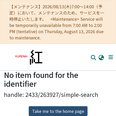
【メンテナンス】2026/08/13(木)7:00～14:00（予
定）において、メンテナンスのため、サービスを一
時停止いたします。 <Maintenance> Service will
be temporarily unavailable from 7:00 AM to 2:00
PM (tentative) on Thursday, August 13, 2026 due
to maintenance.
No item found for the
Home
identifier
Communities
handle: 2433/263927/simple-search
Browse
Download Ranking
Take me to the home page