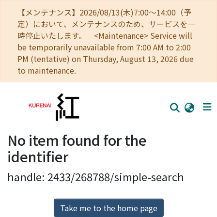
【メンテナンス】2026/08/13(木)7:00～14:00（予
定）において、メンテナンスのため、サービスを一
時停止いたします。 <Maintenance> Service will
be temporarily unavailable from 7:00 AM to 2:00
PM (tentative) on Thursday, August 13, 2026 due
to maintenance.
No item found for the
Home
identifier
Communities
handle: 2433/268788/simple-search
Browse
Download Ranking
Take me to the home page