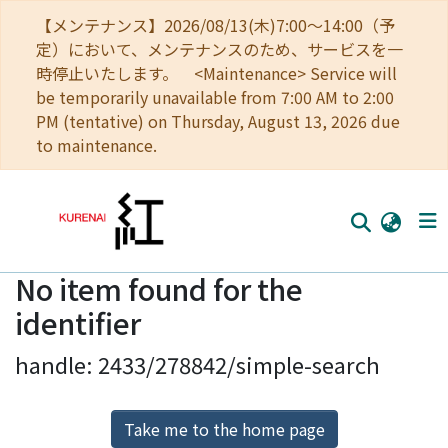
【メンテナンス】2026/08/13(木)7:00～14:00（予
定）において、メンテナンスのため、サービスを一
時停止いたします。 <Maintenance> Service will
be temporarily unavailable from 7:00 AM to 2:00
PM (tentative) on Thursday, August 13, 2026 due
to maintenance.
No item found for the
Home
identifier
Communities
handle: 2433/278842/simple-search
Browse
Download Ranking
Take me to the home page