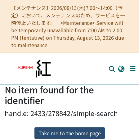
【メンテナンス】2026/08/13(木)7:00～14:00（予
定）において、メンテナンスのため、サービスを一
時停止いたします。 <Maintenance> Service will
be temporarily unavailable from 7:00 AM to 2:00
PM (tentative) on Thursday, August 13, 2026 due
to maintenance.
No item found for the
Home
identifier
Communities
handle: 2433/278842/simple-search
Browse
Download Ranking
Take me to the home page