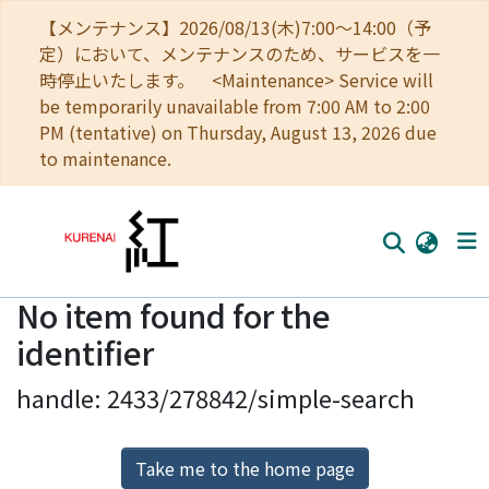
【メンテナンス】2026/08/13(木)7:00～14:00（予
定）において、メンテナンスのため、サービスを一
時停止いたします。 <Maintenance> Service will
be temporarily unavailable from 7:00 AM to 2:00
PM (tentative) on Thursday, August 13, 2026 due
to maintenance.
No item found for the
Home
identifier
Communities
handle: 2433/278842/simple-search
Browse
Download Ranking
Take me to the home page