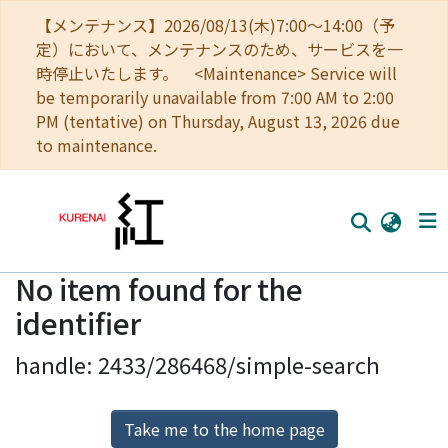
【メンテナンス】2026/08/13(木)7:00～14:00（予
定）において、メンテナンスのため、サービスを一
時停止いたします。 <Maintenance> Service will
be temporarily unavailable from 7:00 AM to 2:00
PM (tentative) on Thursday, August 13, 2026 due
to maintenance.
No item found for the
Home
identifier
Communities
handle: 2433/286468/simple-search
Browse
Download Ranking
Take me to the home page