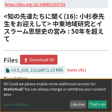
Access Statistics
https://doi.org/10.14989/293735
Library Network
<知の先達たちに聞く(16): 小杉泰先
生をお迎えして> 中東地域研究とイ
スラーム思想史の営み : 50年を超え
て
Files
Download All
I.A.S_018_112.pdf
(1.13 MB)
[Verify URL]
Description:
Hi! Could we please enable some additional services for
Statistical
? You can always change or withdraw your consent
Download
later.
Let me choose
I decline
That's ok
Date